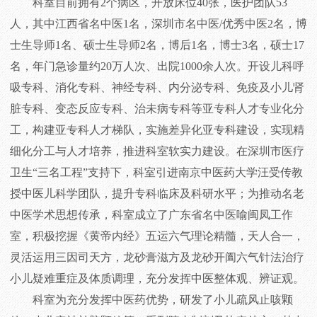
科室目前拥有2个病区，开放床位40张，医护团队53
人，其中江西省名中医1名，深圳市名中医/优秀中医2名，博
士生导师1名、硕士生导师2名，博后1名，博士3名，硕士17
名，年门急诊量约20万人次、出院1000余人次。开设儿科呼
吸专科、消化专科、神经专科、内分泌专科、免疫及小儿肾
脏专科、变态反应专科、治未病专科等亚专科人才专业化分
工，构建亚专科人才梯队，实施差异化亚专科建设，实现精
细化分工与人才培养，推进科室软实力建设。在深圳市医疗
卫生“三名工程”支持下，科室引进南京中医药大学汪受传教
授中医儿科学团队，提升专科临床及科研水平；为推动名老
中医学术思想传承，科室成立了广东省名中医喻闽凤工作
室，积极挖握《黄帝内经》五运六气理论精髓，天人合一，
灵活运用三因司天方，龙砂膏滋方及龙砂开阖六气针法治疗
小儿疑难重症及体质调理，充分发挥中医整体观、辨证观。
科室为充分发挥中医药优势，研发了小儿疏风止咳颗