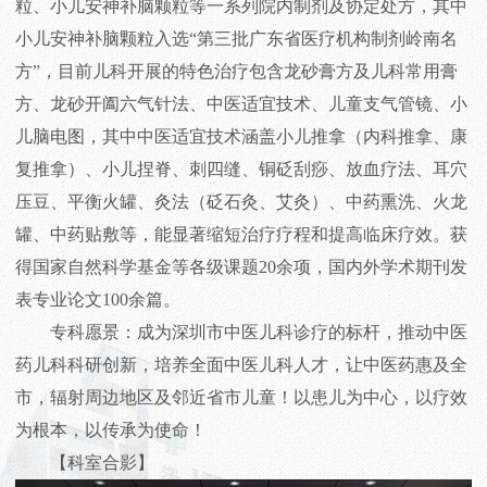
粒、小儿安神补脑颗粒等一系列院内制剂及协定处方，其中
小儿安神补脑颗粒入选“第三批广东省医疗机构制剂岭南名
方”，目前儿科开展的特色治疗包含龙砂膏方及儿科常用膏
方、龙砂开阖六气针法、中医适宜技术、儿童支气管镜、小
儿脑电图，其中中医适宜技术涵盖小儿推拿（内科推拿、康
复推拿）、小儿捏脊、刺四缝、铜砭刮痧、放血疗法、耳穴
压豆、平衡火罐、灸法（砭石灸、艾灸）、中药熏洗、火龙
罐、中药贴敷等，能显著缩短治疗疗程和提高临床疗效。获
得国家自然科学基金等各级课题20余项，国内外学术期刊发
表专业论文100余篇。
专科愿景：成为深圳市中医儿科诊疗的标杆，推动中医
药儿科科研创新，培养全面中医儿科人才，让中医药惠及全
市，辐射周边地区及邻近省市儿童！以患儿为中心，以疗效
为根本，以传承为使命！
【科室合影】